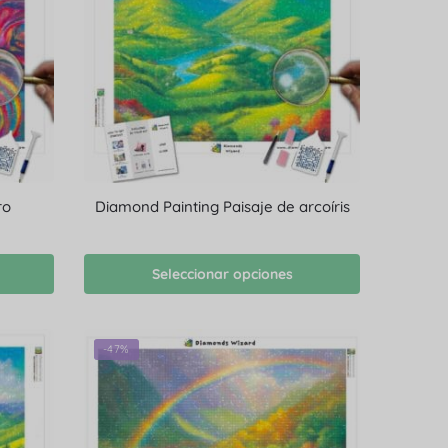
ro
Diamond Painting Paisaje de arcoíris
Seleccionar opciones
-47%