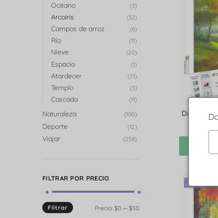
Océano
(3)
Arcoíris
(32)
Campos de arroz
(6)
Río
(11)
Nieve
(20)
Espacio
(1)
Atardecer
(71)
Templo
(3)
Cascada
(11)
Diamond Pa
Naturaleza
(100)
Do
Deporte
(12)
Viajar
(258)
S
FILTRAR POR PRECIO
-46%
Filtrar
Precio:
$0
—
$50