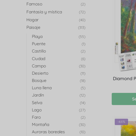
Famoso
(2)
Fantasía y mística
(72)
Hogar
(40)
Paisaje
(313)
Playa
(55)
Puente
(1)
Castillo
(2)
Ciudad
(6)
Campo
(30)
Desierto
(11)
Diamond Pa
Bosque
(18)
Luna llena
(5)
Jardín
(12)
S
Selva
(14)
Lago
(27)
Faro
(2)
-46%
Montaña
(30)
Auroras boreales
(10)