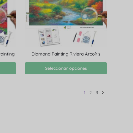
ainting
Diamond Painting Riviera Arcoíris
Seleccionar opciones
1
2
3