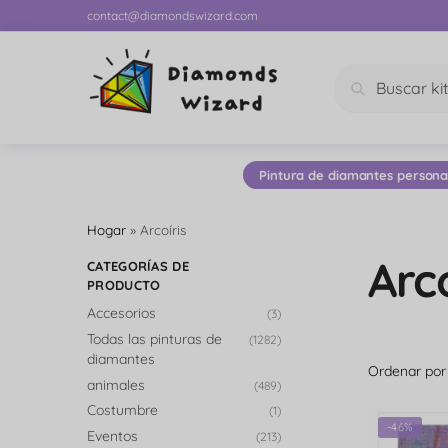
contact@diamondswizard.com
Buscar
Pintura de diamantes persona
Hogar
»
Arcoíris
Arco
CATEGORÍAS DE
PRODUCTO
Accesorios
(3)
Todas las pinturas de
(1282)
diamantes
animales
(489)
Costumbre
(1)
-46%
Eventos
(213)