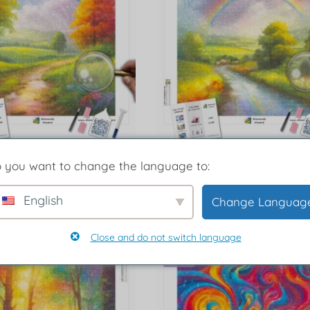
inting Arcoíris Ensoñación
Diamond Painting Arcoíris Se
 you want to change the language to:
Campo Brillantez
Resplandor del campo
English
Change Languag
eleccionar opciones
Seleccionar opciones
Close and do not switch language
-46%