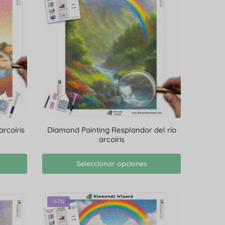
rcoíris
Diamond Painting Resplandor del río
arcoíris
Seleccionar opciones
-47%