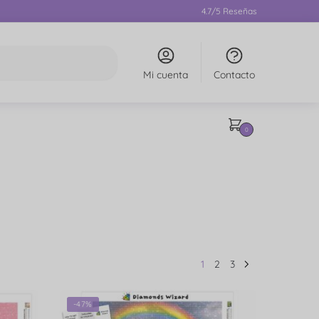
4.7/5 Reseñas
Mi cuenta
Contacto
0
1
2
3
-47%