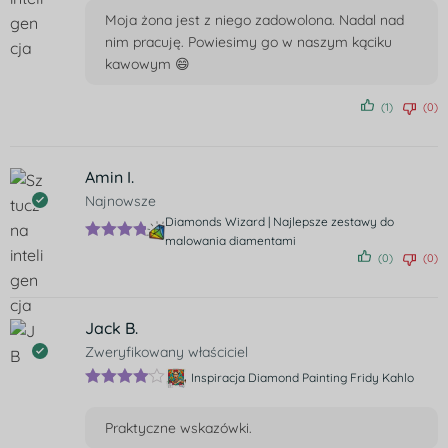
na 5
Moja żona jest z niego zadowolona. Nadal nad
nim pracuję. Powiesimy go w naszym kąciku
kawowym 😄
(1)
(0)
Amin I.
Najnowsze
Diamonds Wizard | Najlepsze zestawy do
malowania diamentami
Ocenion
(0)
(0)
o
5
na 5
Jack B.
Zweryfikowany właściciel
Inspiracja Diamond Painting Fridy Kahlo
Oceniono
4
na 5
Praktyczne wskazówki.