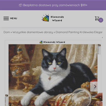
📦 Bezpłatna dostawa przy zamówieniach $99+
MENU
0
Dom
»
Wszystkie diamentowe obrazy
»
Diamond Painting Królewska Elegancj