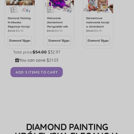
Diamond Painting
Malowanie
Diamentowe
Królewska
diamentami
malowanie kociąt
Elegancja Kociąt
Marzycielski wilk
w doniczkach
$
18.00
$
10.99
$
18.00
$
10.99
$
18.00
$
10.99
$54.00
$32.97
Total price:
You can save
$21.03
ADD 3 ITEMS TO CART
DIAMOND PAINTING