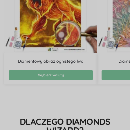
Diamentowy obraz ognistego lwa
Diame
Wybierz waluty
DLACZEGO DIAMONDS