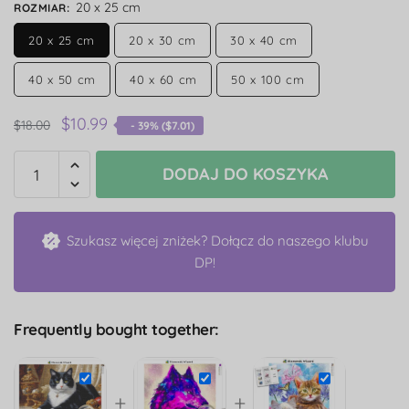
20 x 25 cm
ROZMIAR
:
20 x 25 cm
20 x 30 cm
30 x 40 cm
40 x 50 cm
40 x 60 cm
50 x 100 cm
$
10.99
$
18.00
- 39% (
$
7.01
)
DODAJ DO KOSZYKA
Szukasz więcej zniżek? Dołącz do naszego klubu
DP!
Frequently bought together:
+
+