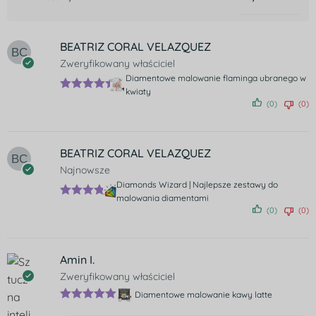
BEATRIZ CORAL VELAZQUEZ
Zweryfikowany właściciel
Diamentowe malowanie flaminga ubranego w
kwiaty
Oceniono
(0)
(0)
5
na 5
BEATRIZ CORAL VELAZQUEZ
Najnowsze
Diamonds Wizard | Najlepsze zestawy do
malowania diamentami
Ocenion
(0)
(0)
o
5
na 5
Amin I.
Zweryfikowany właściciel
Diamentowe malowanie kawy latte
Oceniono
5