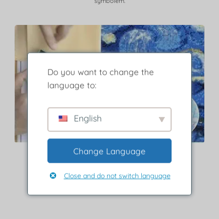
symbolem.
Do you want to change the
language to:
English
Change Language
Krok 3
Close and do not switch language
Wybierz diament i umieść go na płótnie.
Naciśnij mocno, aby się przykleił.