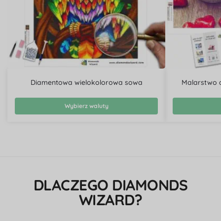
Diamentowa wielokolorowa sowa
Malarstwo 
Wybierz waluty
DLACZEGO DIAMONDS
WIZARD?