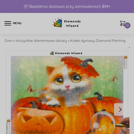
📦 Bezpłatna dostawa przy zamówieniach $99+
MENU
0
Dom
»
Wszystkie diamentowe obrazy
»
Kotek dyniowy Diamond Painting