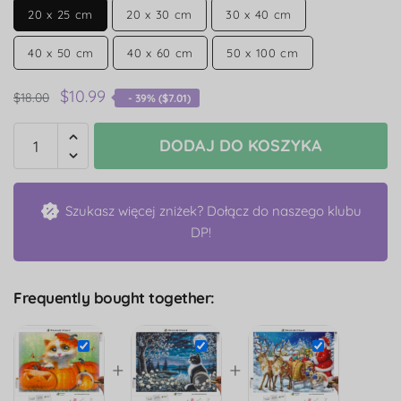
20 x 25 cm
20 x 30 cm
30 x 40 cm
40 x 50 cm
40 x 60 cm
50 x 100 cm
$
10.99
$
18.00
- 39% (
$
7.01
)
DODAJ DO KOSZYKA
Szukasz więcej zniżek? Dołącz do naszego klubu
DP!
Frequently bought together:
+
+