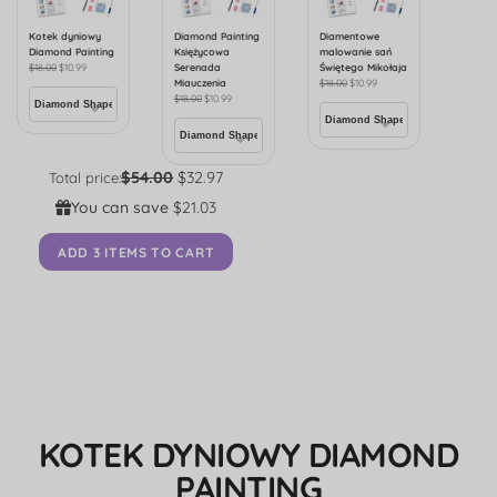
Kotek dyniowy
Diamond Painting
Diamentowe
Diamond Painting
Księżycowa
malowanie sań
$
18.00
$
10.99
Serenada
Świętego Mikołaja
Miauczenia
$
18.00
$
10.99
$
18.00
$
10.99
$54.00
$32.97
Total price:
You can save
$21.03
ADD 3 ITEMS TO CART
KOTEK DYNIOWY DIAMOND
PAINTING