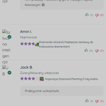
kawowym 😄
(1)
(0)
Amin I.
Najnowsze
Diamonds Wizard | Najlepsze zestawy do
malowania diamentami
Ocenion
(0)
(0)
o
5
na 5
Jack B.
Zweryfikowany właściciel
Inspiracja Diamond Painting Fridy Kahlo
Oceniono
4
na 5
Praktyczne wskazówki.
(1)
(0)