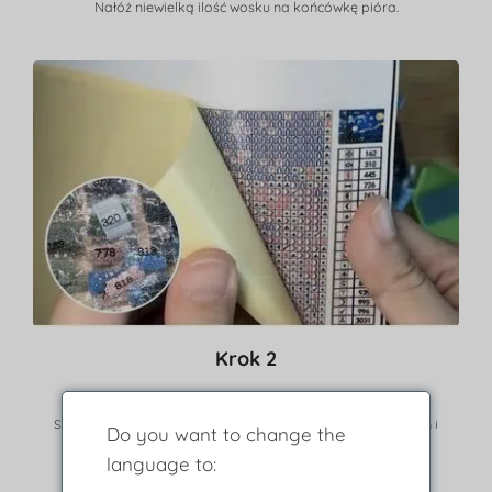
Nałóż niewielką ilość wosku na końcówkę pióra.
Krok 2
Usuń warstwę ochronną.
Skorzystaj z legendy, aby znaleźć wiertła pasujące kolorem i
Do you want to change the
symbolem.
language to: