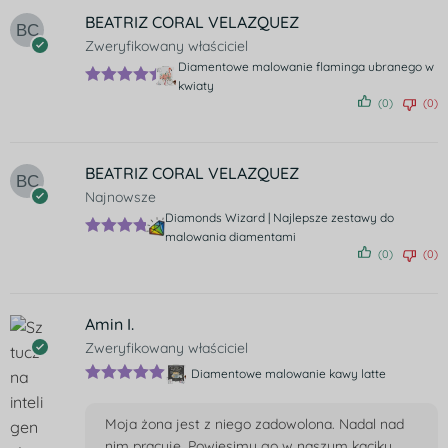
BEATRIZ CORAL VELAZQUEZ
Zweryfikowany właściciel
Diamentowe malowanie flaminga ubranego w
kwiaty
Oceniono
(0)
(0)
5
na 5
BEATRIZ CORAL VELAZQUEZ
Najnowsze
Diamonds Wizard | Najlepsze zestawy do
malowania diamentami
Ocenion
(0)
(0)
o
5
na 5
Amin I.
Zweryfikowany właściciel
Diamentowe malowanie kawy latte
Oceniono
5
na 5
Moja żona jest z niego zadowolona. Nadal nad
nim pracuję. Powiesimy go w naszym kąciku