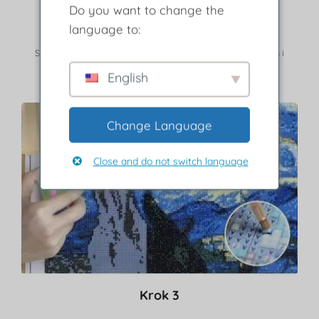
Krok 2
Do you want to change the
language to:
Usuń warstwę ochronną.
Skorzystaj z legendy, aby znaleźć wiertła pasujące kolorem i
symbolem.
English
Change Language
Close and do not switch language
Krok 3