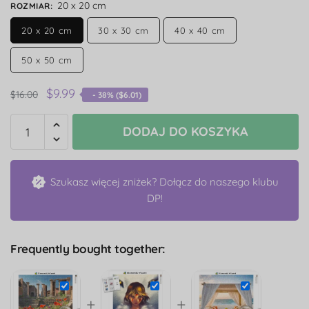
20 x 20 cm
ROZMIAR
:
20 x 20 cm
30 x 30 cm
40 x 40 cm
50 x 50 cm
$
9.99
$
16.00
- 38% (
$
6.01
)
DODAJ DO KOSZYKA
Szukasz więcej zniżek? Dołącz do naszego klubu
DP!
Frequently bought together:
+
+