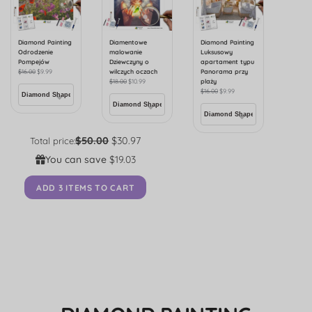
Diamond Painting
Diamentowe
Diamond Painting
Odrodzenie
malowanie
Luksusowy
Pompejów
Dziewczyny o
apartament typu
$
16.00
$
9.99
wilczych oczach
Panorama przy
$
18.00
$
10.99
plaży
$
16.00
$
9.99
$50.00
$30.97
Total price:
You can save
$19.03
ADD 3 ITEMS TO CART