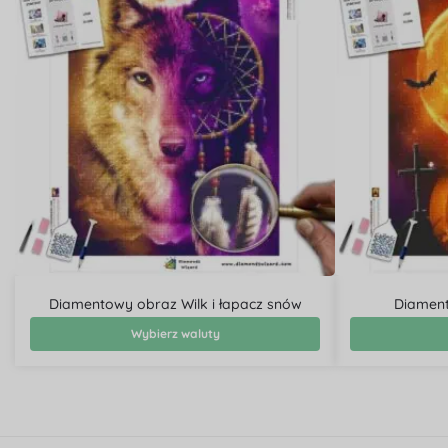
Diamentowy obraz Wilk i łapacz snów
Diament
Wybierz waluty