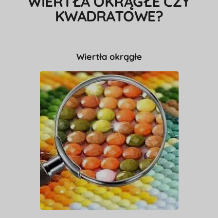
WIERTŁA OKRĄGŁE CZY
KWADRATOWE?
Wiertła okrągłe