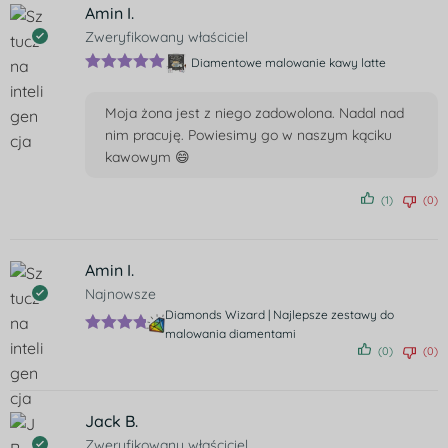
Amin I.
Zweryfikowany właściciel
Diamentowe malowanie kawy latte
Oceniono
5
na 5
Moja żona jest z niego zadowolona. Nadal nad
nim pracuję. Powiesimy go w naszym kąciku
kawowym 😄
(1)
(0)
Amin I.
Najnowsze
Diamonds Wizard | Najlepsze zestawy do
malowania diamentami
Ocenion
(0)
(0)
o
5
na 5
Jack B.
Zweryfikowany właściciel