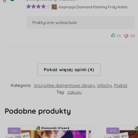
Inspiracja Diamond Painting Fridy Kahlo
Oceniono
4
na 5
Praktyczne wskazówki.
(1)
(0)
Pokaż więcej opinii (4)
Kategoria:
Wszystkie diamentowe obrazy
,
Włochy
,
Podróż
Tag:
zakupy
Podobne produkty
-46%
-47%