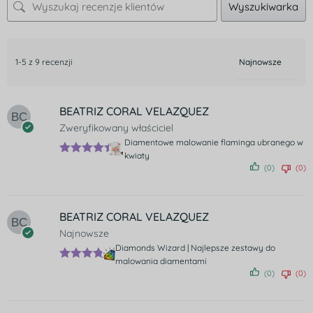
Wyszukiwarka
1-5 z 9 recenzji
BEATRIZ CORAL VELAZQUEZ
Zweryfikowany właściciel
Diamentowe malowanie flaminga ubranego w
kwiaty
Oceniono
(0)
(0)
5
na 5
BEATRIZ CORAL VELAZQUEZ
Najnowsze
Diamonds Wizard | Najlepsze zestawy do
malowania diamentami
Ocenion
(0)
(0)
o
5
na 5