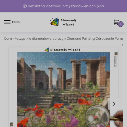
📦 Bezpłatna dostawa przy zamówieniach $99+
MENU
0
Dom
»
Wszystkie diamentowe obrazy
»
Diamond Painting Odrodzenie Pompe