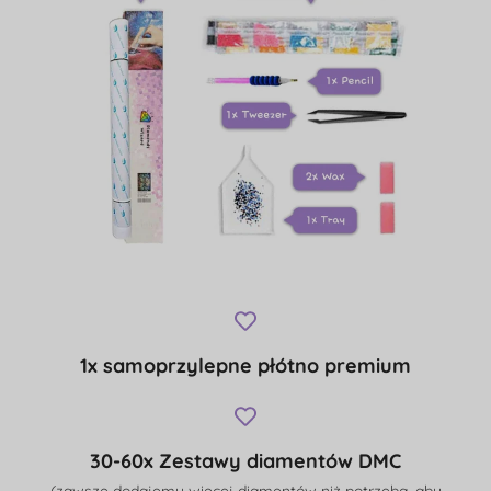
1x samoprzylepne płótno premium
30-60x Zestawy diamentów DMC
(zawsze dodajemy więcej diamentów niż potrzeba, aby