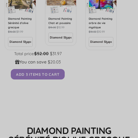
Diamond Painting
Diamond Painting
Diamond Painting
Sérénité d'olive
Chat et poussins
arbre de vie
grecque
$
18.00
$
10.99
mystique
$
16.00
$
9.99
$
18.00
$
10.99
$52.00
$31.97
Total price:
You can save
$20.03
ADD 3 ITEMS TO CART
DIAMOND PAINTING