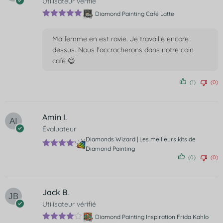
Utilisateur vérifié
Diamond Painting Café Latte
Note
5
sur
5
Ma femme en est ravie. Je travaille encore
dessus. Nous l'accrocherons dans notre coin
café 😄
(1)
(0)
Amin I.
Évaluateur
Diamonds Wizard | Les meilleurs kits de
Diamond Painting
Note
5
(0)
(0)
sur 5
Jack B.
Utilisateur vérifié
Diamond Painting Inspiration Frida Kahlo