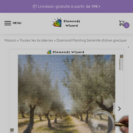
📦 Livraison gratuite à partir de 99€+
MENU
0
Maison
»
Toutes les broderies
»
Diamond Painting Sérénité d'olive grecque