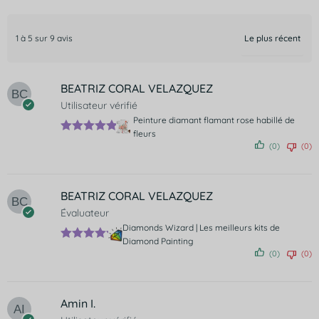
1 à 5 sur 9 avis
BEATRIZ CORAL VELAZQUEZ
Utilisateur vérifié
Peinture diamant flamant rose habillé de
fleurs
Note
5
sur
(0)
(0)
5
BEATRIZ CORAL VELAZQUEZ
Évaluateur
Diamonds Wizard | Les meilleurs kits de
Diamond Painting
Note
5
(0)
(0)
sur 5
Amin I.