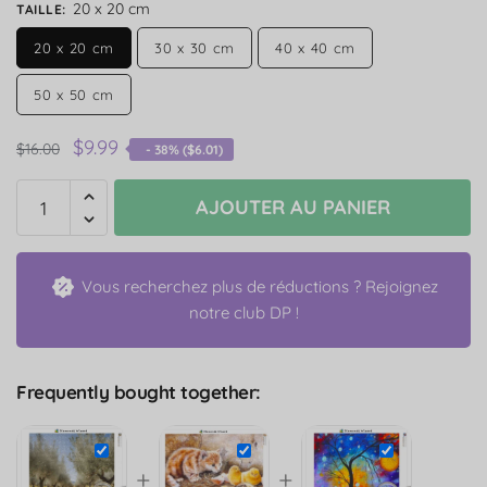
20 x 20 cm
TAILLE
:
20 x 20 cm
30 x 30 cm
40 x 40 cm
50 x 50 cm
$
9.99
$
16.00
- 38% (
$
6.01
)
AJOUTER AU PANIER
Vous recherchez plus de réductions ? Rejoignez
notre club DP !
Frequently bought together:
+
+