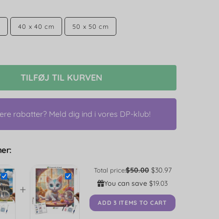
m
40 x 40 cm
50 x 50 cm
TILFØJ TIL KURVEN
lere rabatter? Meld dig ind i vores DP-klub!
er:
$50.00
$30.97
Total price:
You can save
$19.03
+
ADD 3 ITEMS TO CART