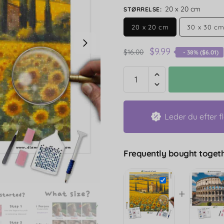
20 x 20 cm
STØRRELSE
:
20 x 20 cm
30 x 30 c
$
9.99
$
16.00
- 38% (
$
6.01
)
Leder du efter f
Frequently bought togeth
+