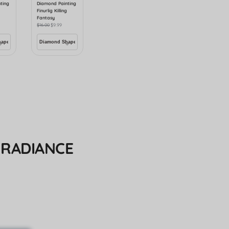
ting
Diamond Painting
Finurlig Killing
Fantasy
$
16.00
$
9.99
 RADIANCE