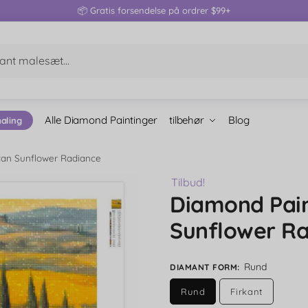
📦 Gratis forsendelse på ordrer $99+
Alle Diamond Paintinger
tilbehør
Blog
aling
can Sunflower Radiance
Tilbud!
Diamond Pain
Sunflower R
Rund
DIAMANT FORM
:
Rund
Firkant