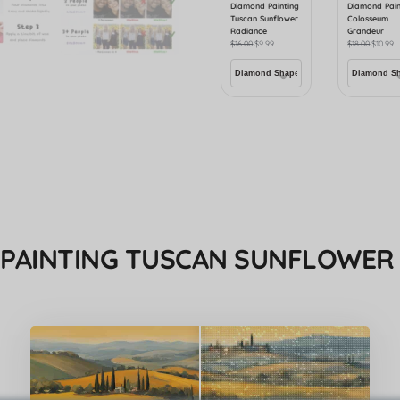
Diamond Painting
Diamond Pain
Tuscan Sunflower
Colosseum
Radiance
Grandeur
$
16.00
$
9.99
$
18.00
$
10.99
PAINTING TUSCAN SUNFLOWER