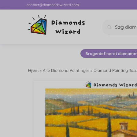
contact@diamondswizard.com
Søg
Brugerdefineret diamantm
Hjem
»
Alle Diamond Paintinger
»
Diamond Painting Tus