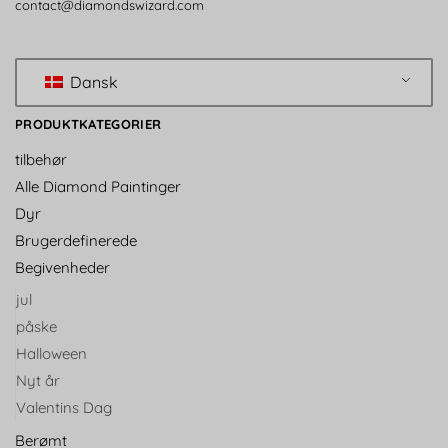
contact@diamondswizard.com
Dansk
PRODUKTKATEGORIER
tilbehør
Alle Diamond Paintinger
Dyr
Brugerdefinerede
Begivenheder
jul
påske
Halloween
Nyt år
Valentins Dag
Berømt