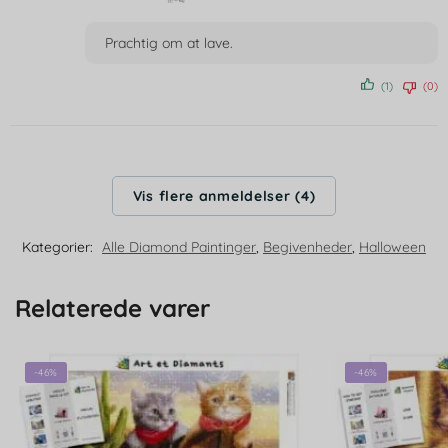
Vurderet
4
ud af 5
Prachtig om at lave.
(1)
(0)
Vis flere anmeldelser (4)
Kategorier:
Alle Diamond Paintinger
,
Begivenheder
,
Halloween
Relaterede varer
-46%
-46%