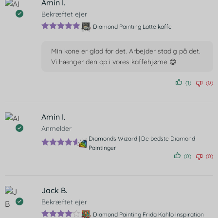
Amin I.
Bekræftet ejer
Diamond Painting Latte kaffe
Vurderet
5
ud af 5
Min kone er glad for det. Arbejder stadig på det.
Vi hænger den op i vores kaffehjørne 😄
(1)
(0)
Amin I.
Anmelder
Diamonds Wizard | De bedste Diamond
Paintinger
Vurderet
5
(0)
(0)
ud af 5
Jack B.
Bekræftet ejer
Diamond Painting Frida Kahlo Inspiration