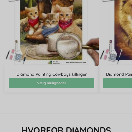
Diamond Painting Cowboys killinger
Diamond Pai
Vælg muligheder
HVORFOR DIAMONDS