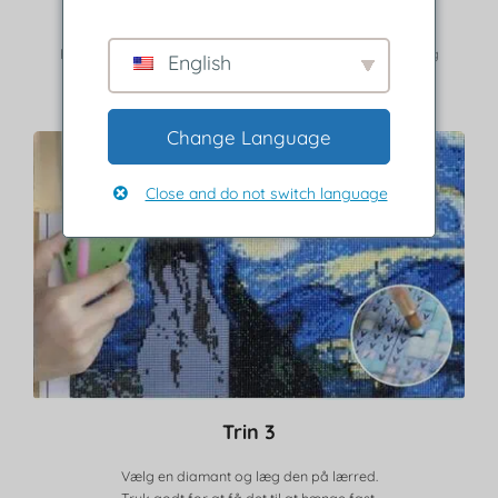
Fjern det beskyttende lag.
Brug forklaringen til at finde øvelser, der matcher farve og
English
symbol.
Change Language
Close and do not switch language
Trin 3
Vælg en diamant og læg den på lærred.