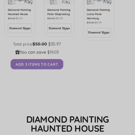
Diamond Painting
Diamond Painting
Diamond Painting
Haunted House
Polar Eksprestog
Lotus Pond
$
16.00
$
9.99
$
18.00
$
10.99
Harmony
$
16.00
$
9.99
$50.00
$30.97
Total price:
You can save
$19.03
ADD 3 ITEMS TO CART
DIAMOND PAINTING
HAUNTED HOUSE