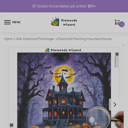
📦 Gratis forsendelse på ordrer $99+
MENU
0
Hjem
»
Alle Diamond Paintinger
»
Diamond Painting Haunted House