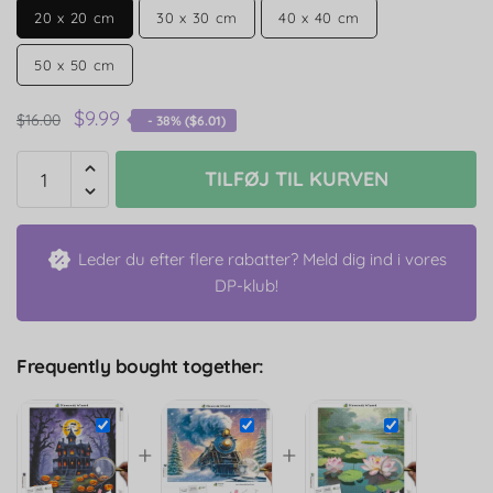
20 x 20 cm
30 x 30 cm
40 x 40 cm
50 x 50 cm
$
9.99
$
16.00
- 38% (
$
6.01
)
TILFØJ TIL KURVEN
Leder du efter flere rabatter? Meld dig ind i vores
DP-klub!
Frequently bought together:
+
+