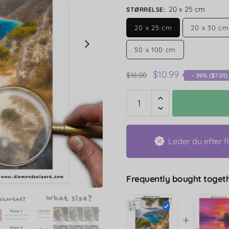
20 x 25 cm
STØRRELSE
:
20 x 25 cm
20 x 30 cm
50 x 100 cm
$
10.99
$
18.00
- 39% (
$
7.01
)
Leder du efter f
Frequently bought togeth
+