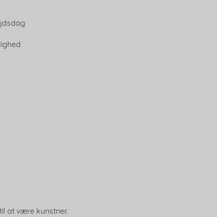
bejdsdag
dighed
il at være kunstner.