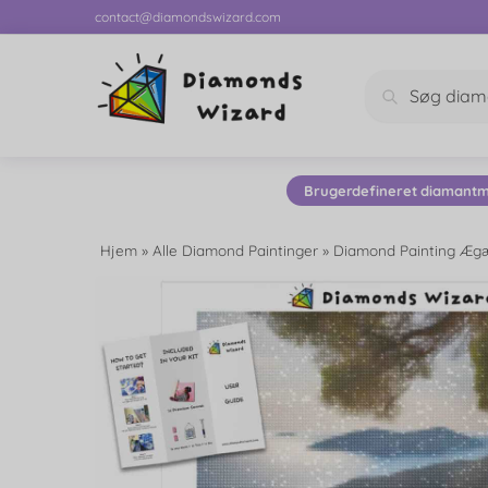
contact@diamondswizard.com
Søg
Brugerdefineret diamantm
Hjem
»
Alle Diamond Paintinger
»
Diamond Painting Ægæ