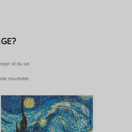
LGE?
ljer vil du se!
le resultater.