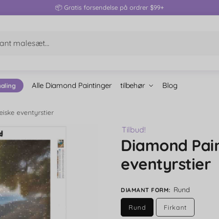
📦 Gratis forsendelse på ordrer $99+
Alle Diamond Paintinger
tilbehør
Blog
aling
iske eventyrstier
Tilbud!
Diamond Pai
eventyrstier
Rund
DIAMANT FORM
:
Rund
Firkant