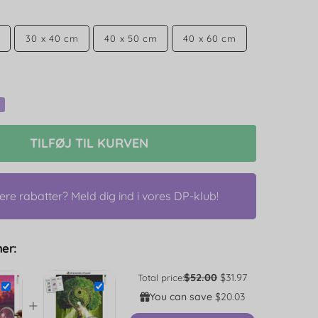
30 x 40 cm
40 x 50 cm
40 x 60 cm
TILFØJ TIL KURVEN
lere rabatter? Meld dig ind i vores DP-klub!
er:
$52.00
$31.97
Total price:
You can save
$20.03
+