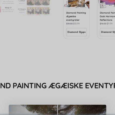
Diamond Painting
Diamond Pain
Ægæiske
Dusk Harmon
eventyrstier
Reflections
$
18.00
$
10.99
$
16.00
$
9.99
ND PAINTING ÆGÆISKE EVENTY