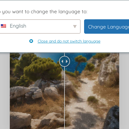
 you want to change the language to:
English
Change Languag
Close and do not switch language