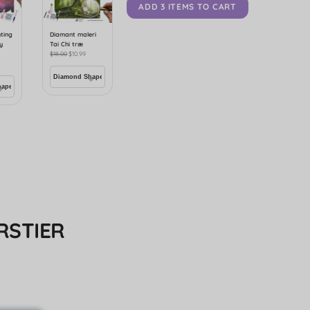
ADD 3 ITEMS TO CART
ting
Diamant maleri
y
Tai Chi træ
$
18.00
$
10.99
RSTIER