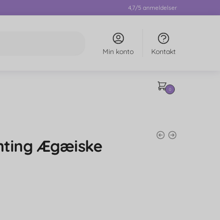
4,7/5 anmeldelser
Min konto
Kontakt
0
nting Ægæiske