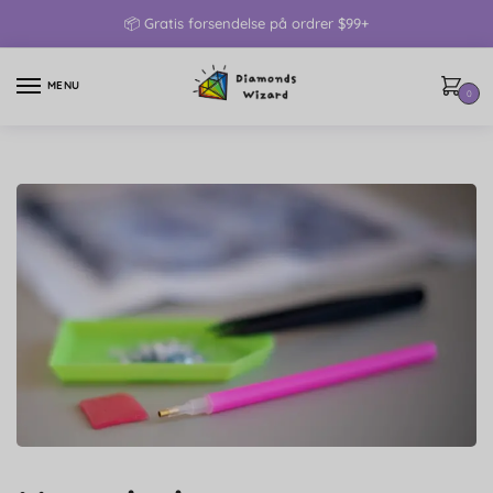
📦 Gratis forsendelse på ordrer $99+
MENU
0