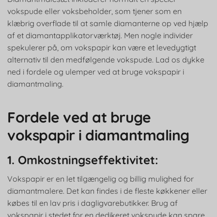
vokspude eller voksbeholder, som tjener som en
klæbrig overflade til at samle diamanterne op ved hjælp
af et diamantapplikatorværktøj. Men nogle individer
spekulerer på, om vokspapir kan være et levedygtigt
alternativ til den medfølgende vokspude. Lad os dykke
ned i fordele og ulemper ved at bruge vokspapir i
diamantmaling.
Fordele ved at bruge
vokspapir i diamantmaling
1. Omkostningseffektivitet:
Vokspapir er en let tilgængelig og billig mulighed for
diamantmalere. Det kan findes i de fleste køkkener eller
købes til en lav pris i dagligvarebutikker. Brug af
vokspapir i stedet for en dedikeret vokspude kan spare