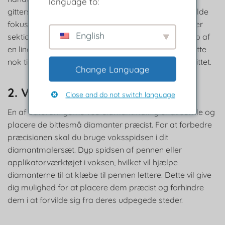
language to:
gitterskabelon. Denne teknik hjælper dig med at holde
fokus og bevare lige linjer, mens du arbejder på hver
English
sektion individuelt. Du kan oprette et gitter ved hjælp af
en lineal og en blød blyant, og sikre, at linjerne er lette
nok til, at de let kan slettes, når du har fuldført afsnittet.
Change Language
2. Vokstip:
Close and do not switch language
En af udfordringerne ved diamantmaling er at samle og
placere de bittesmå diamanter præcist. For at forbedre
præcisionen skal du bruge voksspidsen i dit
diamantmalersæt. Dyp spidsen af pennen eller
applikatorværktøjet i voksen, hvilket vil hjælpe
diamanterne til at klæbe til pennen lettere. Dette vil give
dig mulighed for at placere dem præcist og forhindre
dem i at forvilde sig fra deres udpegede steder.