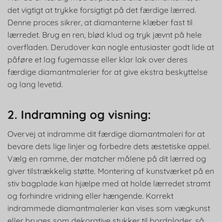
det vigtigt at trykke forsigtigt på det færdige lærred.
Denne proces sikrer, at diamanterne klæber fast til
lærredet. Brug en ren, blød klud og tryk jævnt på hele
overfladen. Derudover kan nogle entusiaster godt lide at
påføre et lag fugemasse eller klar lak over deres
færdige diamantmalerier for at give ekstra beskyttelse
og lang levetid.
2. Indramning og visning:
Overvej at indramme dit færdige diamantmaleri for at
bevare dets lige linjer og forbedre dets æstetiske appel.
Vælg en ramme, der matcher målene på dit lærred og
giver tilstrækkelig støtte. Montering af kunstværket på en
stiv bagplade kan hjælpe med at holde lærredet stramt
og forhindre vridning eller hængende. Korrekt
indrammede diamantmalerier kan vises som vægkunst
eller bruges som dekorative stykker til bordplader, så